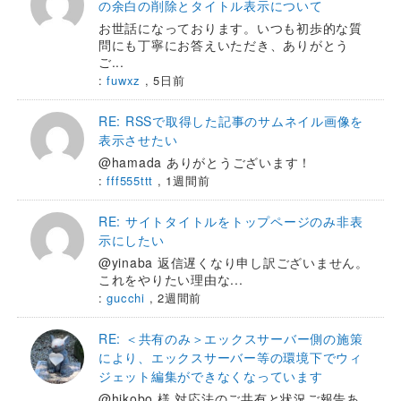
の余白の削除とタイトル表示について
お世話になっております。いつも初歩的な質
問にも丁寧にお答えいただき、ありがとう
ご...
:
fuwxz
,
5日前
RE: RSSで取得した記事のサムネイル画像を
表示させたい
@hamada ありがとうございます！
:
fff555ttt
,
1週間前
RE: サイトタイトルをトップページのみ非表
示にしたい
@yinaba 返信遅くなり申し訳ございません。
これをやりたい理由な...
:
gucchi
,
2週間前
RE: ＜共有のみ＞エックスサーバー側の施策
により、エックスサーバー等の環境下でウィ
ジェット編集ができなくなっています
@hikobo 様 対応法のご共有と状況ご報告あ