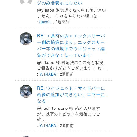
ジのみ非表示にしたい
@yinaba 返信遅くなり申し訳ござい
ません。 これをやりたい理由な...
:
gucchi
,
2週間前
RE: ＜共有のみ＞エックスサーバ
ー側の施策により、エックスサー
バー等の環境下でウィジェット編
集ができなくなっています
@hikobo 様 対応法のご共有と状況
ご報告ありがとうございます！ お...
:
Y. INABA
,
2週間前
RE: ウイジェット・サイドバーに
画像の追加ができない、エラーに
なる
@naohito_sano 様 恐れ入ります
が、以下のトピックを最後までご
確...
:
Y. INABA
,
2週間前