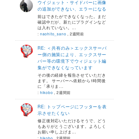
ウイジェット・サイドバーに画像
の追加ができない、エラーになる
前はできたができなくなった。まだ
確認中だが、新たにプラグインなど
は入れていない。...
:
naohito_sano
,
2週間前
RE: ＜共有のみ＞エックスサーバ
ー側の施策により、エックスサー
バー等の環境下でウィジェット編
集ができなくなっています
その後の経緯を報告させていただき
ます。 サーバーへ依頼から1時間後
に「承りま...
:
hikobo
,
2週間前
RE: トップページにフッターを表
示させたくない
修正後対応いただけるそうで、どう
もありがとうございます。よろしく
お願い申し上げま...
:
hikobo
,
2週間前