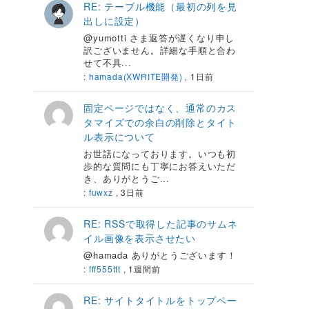
RE: テーブル機能（最初の列を見
出しに設定）
@yumotti さま返答が遅くなり申し
訳ございません。詳細な手順と合わ
せて不具...
:
hamada(XWRITE開発)
,
1日前
固定ページではなく、通常のカス
タマイズでの余白の削除とタイト
ル表示について
お世話になっております。いつも初
歩的な質問にも丁寧にお答えいただ
き、ありがとうご...
:
fuwxz
,
3日前
RE: RSSで取得した記事のサムネ
イル画像を表示させたい
@hamada ありがとうございます！
:
fff555ttt
,
1週間前
RE: サイトタイトルをトップペー