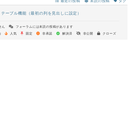
最近の投稿
未読の投稿
タグ
:
テーブル機能（最初の列を見出しに設定）
せん
フォーラムには未読の投稿があります
効
人気
固定
非承認
解決済
非公開
クローズ