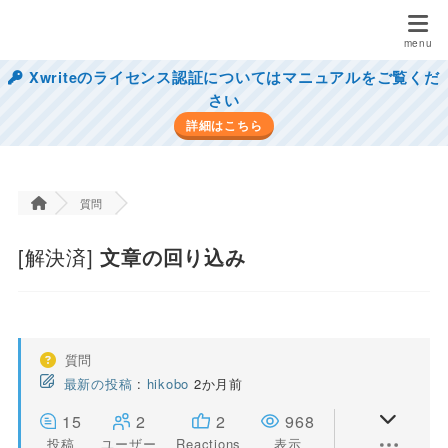
Xwriteのライセンス認証についてはマニュアルをご覧くだ
さい
詳細はこちら
質問
[解決済]
文章の回り込み
質問
最新の投稿
:
hikobo
2か月前
15
2
2
968
投稿
ユーザー
Reactions
表示