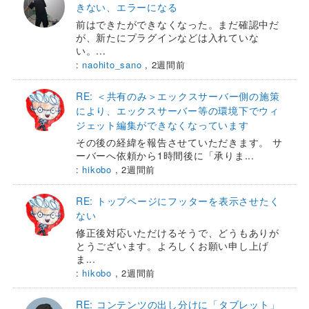
きない、エラーになる
前はできたができなくなった。まだ確認中だ
が、新たにプラグインなどは入れていな
い。...
:
naohito_sano
,
2週間前
RE: ＜共有のみ＞エックスサーバー側の施策
により、エックスサーバー等の環境下でウィ
ジェット編集ができなくなっています
その後の経緯を報告させていただきます。 サ
ーバーへ依頼から1時間後に「承りま...
:
hikobo
,
2週間前
RE: トップページにフッターを表示させたく
ない
修正後対応いただけるそうで、どうもありが
とうございます。よろしくお願い申し上げ
ま...
:
hikobo
,
2週間前
RE: コンテンツの出し分けに「タブレット」